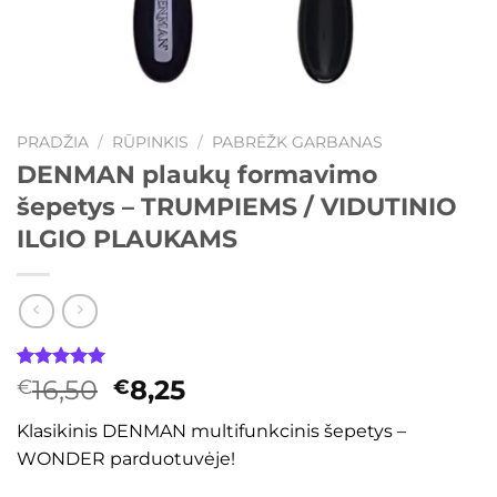
PRADŽIA
/
RŪPINKIS
/
PABRĖŽK GARBANAS
DENMAN plaukų formavimo
šepetys – TRUMPIEMS / VIDUTINIO
ILGIO PLAUKAMS
Įvertinimas:
2
Original
Current
16,50
8,25
€
€
5.00
iš 5
price
price
(viso
Klasikinis DENMAN multifunkcinis šepetys –
įvertinimų:
was:
is:
)
WONDER parduotuvėje!
€16,50.
€8,25.