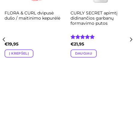
FLORA & CURL dvipusė
CURLY SECRET apimtį
dušo / maitinimo kepurėlė
didinančios garbanų
formavimo putos
€
19,95
Įvertinimas:
€
21,95
5.00
iš 5
Į KREPŠELĮ
DAUGIAU