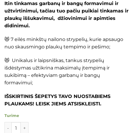
Itin tinkamas garbanų ir bangų formavimui ir
užtvirtinimui, tačiau tuo pačiu puikiai tinkamas ir
plaukų iššukavimui, džiovinimui ir apimties
didinimui.
😻 7 eilės minkštų nailono strypelių, kurie apsaugo
nuo skausmingo plaukų tempimo ir pešimo;
😻 Unikalus ir laipsniškas, tankus strypelių
išdėstymas užtikrina maksimalų įtempimą ir
sukibimą – efektyviam garbanų ir bangų
formavimui;
IŠSKIRTINIS ŠEPETYS TAVO NUOSTABIEMS
PLAUKAMS! LEISK JIEMS ATSISKLEISTI.
Turime
produkto kiekis: DENMAN plaukų formavimo šepetys - T