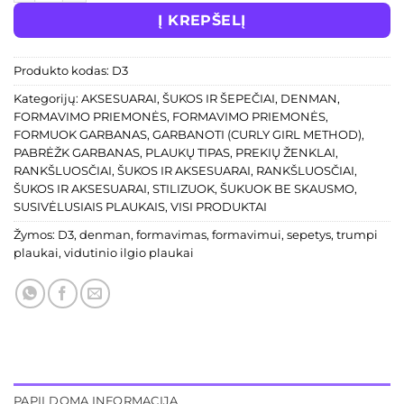
Į KREPŠELĮ
Produkto kodas:
D3
Kategorijų:
AKSESUARAI, ŠUKOS IR ŠEPEČIAI
,
DENMAN
,
FORMAVIMO PRIEMONĖS
,
FORMAVIMO PRIEMONĖS
,
FORMUOK GARBANAS
,
GARBANOTI (CURLY GIRL METHOD)
,
PABRĖŽK GARBANAS
,
PLAUKŲ TIPAS
,
PREKIŲ ŽENKLAI
,
RANKŠLUOSČIAI, ŠUKOS IR AKSESUARAI
,
RANKŠLUOSČIAI,
ŠUKOS IR AKSESUARAI
,
STILIZUOK
,
ŠUKUOK BE SKAUSMO
,
SUSIVĖLUSIAIS PLAUKAIS
,
VISI PRODUKTAI
Žymos:
D3
,
denman
,
formavimas
,
formavimui
,
sepetys
,
trumpi
plaukai
,
vidutinio ilgio plaukai
PAPILDOMA INFORMACIJA