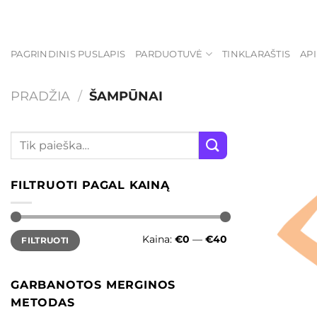
Skip
to
content
PAGRINDINIS PUSLAPIS
PARDUOTUVĖ
TINKLARAŠTIS
AP
PRADŽIA
/
ŠAMPŪNAI
FILTRUOTI PAGAL KAINĄ
Min
Maks
Kaina:
€0
—
€40
FILTRUOTI
kaina
kaina
GARBANOTOS MERGINOS
METODAS