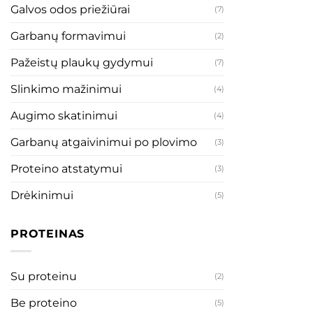
Galvos odos priežiūrai
(7)
Garbanų formavimui
(2)
Pažeistų plaukų gydymui
(7)
Slinkimo mažinimui
(4)
Augimo skatinimui
(4)
Garbanų atgaivinimui po plovimo
(3)
Proteino atstatymui
(3)
Drėkinimui
(5)
PROTEINAS
Su proteinu
(2)
Be proteino
(5)