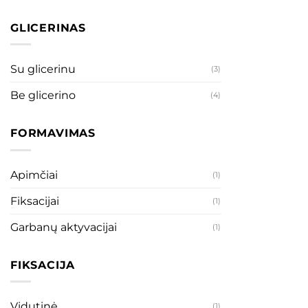
GLICERINAS
Su glicerinu
(3)
Be glicerino
(4)
FORMAVIMAS
Apimčiai
(1)
Fiksacijai
(1)
Garbanų aktyvacijai
(1)
FIKSACIJA
Vidutinė
(1)