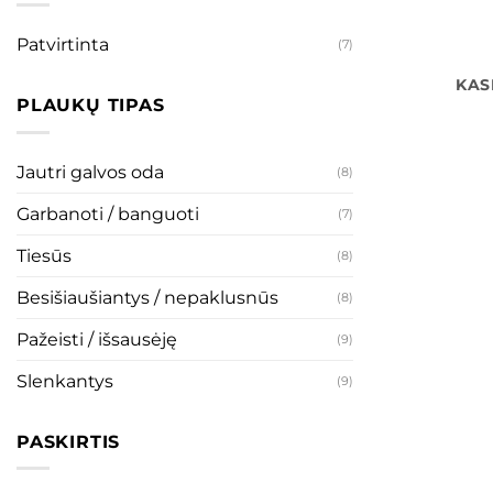
Patvirtinta
(7)
KAS
PLAUKŲ TIPAS
Jautri galvos oda
(8)
Garbanoti / banguoti
(7)
Tiesūs
(8)
Besišiaušiantys / nepaklusnūs
(8)
Pažeisti / išsausėję
(9)
Slenkantys
(9)
PASKIRTIS