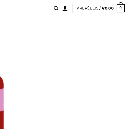
0
KREPŠELIS /
€
0,00