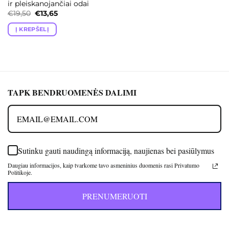
ir pleiskanojančiai odai
Original
Current
€
19,50
€
13,65
price
price
was:
is:
Į KREPŠELĮ
€19,50.
€13,65.
TAPK BENDRUOMENĖS DALIMI
Sutinku gauti naudingą informaciją, naujienas bei pasiūlymus
Daugiau informacijos, kaip tvarkome tavo asmeninius duomenis rasi Privatumo
Politikoje.
PRENUMERUOTI