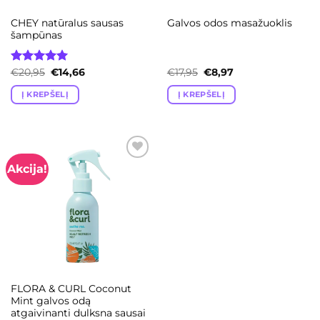
CHEY natūralus sausas
Galvos odos masažuoklis
šampūnas
Original
Current
Original
Current
Įvertinimas:
€
20,95
€
14,66
€
17,95
€
8,97
price
price
price
price
5.00
iš 5
was:
is:
was:
is:
Į KREPŠELĮ
Į KREPŠELĮ
€20,95.
€14,66.
€17,95.
€8,97.
Akcija!
Add to
wishlist
FLORA & CURL Coconut
Mint galvos odą
atgaivinanti dulksna sausai