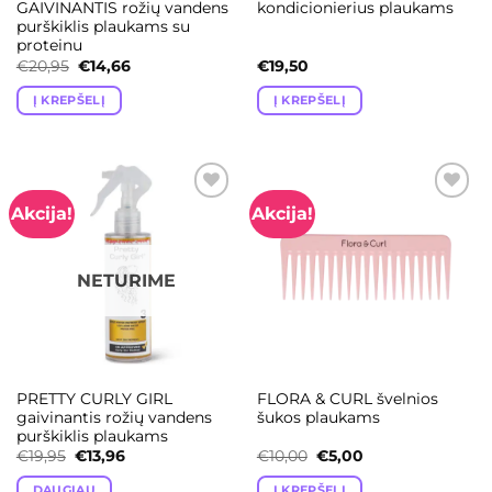
GAIVINANTIS rožių vandens
kondicionierius plaukams
purškiklis plaukams su
proteinu
Original
Current
€
20,95
€
14,66
€
19,50
price
price
was:
is:
Į KREPŠELĮ
Į KREPŠELĮ
€20,95.
€14,66.
Akcija!
Akcija!
Add to
Add to
wishlist
wishlist
NETURIME
PRETTY CURLY GIRL
FLORA & CURL švelnios
gaivinantis rožių vandens
šukos plaukams
purškiklis plaukams
Original
Current
Original
Current
€
19,95
€
13,96
€
10,00
€
5,00
price
price
price
price
was:
is:
was:
is:
DAUGIAU
Į KREPŠELĮ