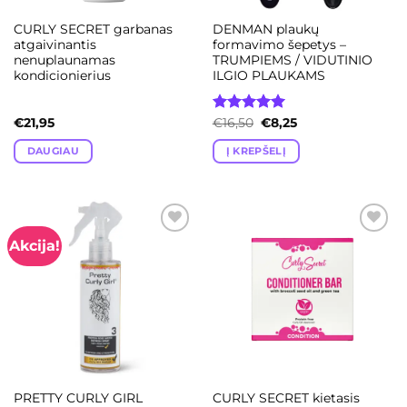
CURLY SECRET garbanas
DENMAN plaukų
atgaivinantis
formavimo šepetys –
nenuplaunamas
TRUMPIEMS / VIDUTINIO
kondicionierius
ILGIO PLAUKAMS
Original
Current
€
21,95
Įvertinimas:
€
16,50
€
8,25
price
price
5.00
iš 5
was:
is:
DAUGIAU
Į KREPŠELĮ
€16,50.
€8,25.
Akcija!
Add to
Add to
wishlist
wishlist
PRETTY CURLY GIRL
CURLY SECRET kietasis