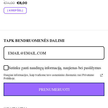
Original
Current
€
14,00
€
8,00
price
price
was:
is:
Į KREPŠELĮ
€14,00.
€8,00.
TAPK BENDRUOMENĖS DALIMI
Sutinku gauti naudingą informaciją, naujienas bei pasiūlymus
Daugiau informacijos, kaip tvarkome tavo asmeninius duomenis rasi Privatumo
Politikoje.
PRENUMERUOTI