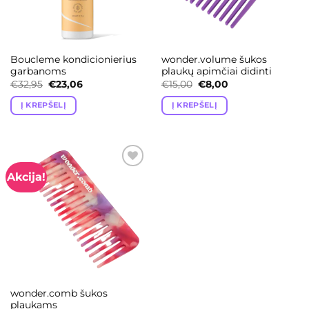
Boucleme kondicionierius
wonder.volume šukos
garbanoms
plaukų apimčiai didinti
Original
Current
Original
Current
€
32,95
€
23,06
€
15,00
€
8,00
price
price
price
price
was:
is:
was:
is:
Į KREPŠELĮ
Į KREPŠELĮ
€32,95.
€23,06.
€15,00.
€8,00.
Akcija!
Add to
wishlist
wonder.comb šukos
plaukams