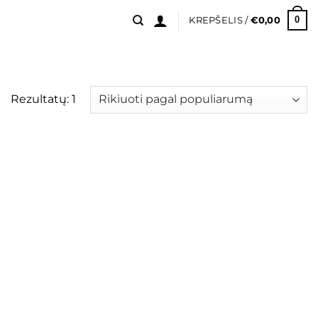
0
KREPŠELIS /
€
0,00
Rezultatų: 1