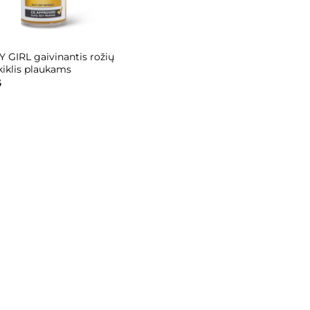
 GIRL gaivinantis rožių
iklis plaukams
al
Current
6
price
is:
.
€13,96.