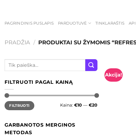
Skip
to
content
PAGRINDINIS PUSLAPIS
PARDUOTUVĖ
TINKLARAŠTIS
AP
PRADŽIA
/
PRODUKTAI SU ŽYMOMIS “REFRE
Akcija!
FILTRUOTI PAGAL KAINĄ
Min
Maks
Kaina:
€10
—
€20
FILTRUOTI
kaina
kaina
GARBANOTOS MERGINOS
METODAS