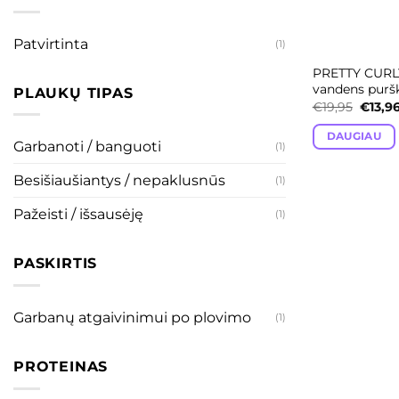
Patvirtinta
(1)
PRETTY CURLY
vandens puršk
PLAUKŲ TIPAS
Origin
€
19,95
€
13,9
price
was:
DAUGIAU
€19,95
Garbanoti / banguoti
(1)
Besišiaušiantys / nepaklusnūs
(1)
Pažeisti / išsausėję
(1)
PASKIRTIS
Garbanų atgaivinimui po plovimo
(1)
PROTEINAS