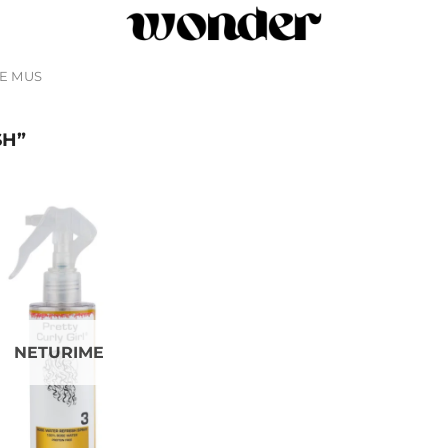
IE MUS
SH”
Add to
wishlist
NETURIME