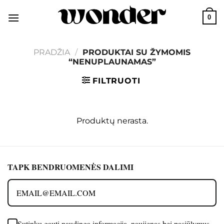
Skip
0
to
content
PRADŽIA
/
PRODUKTAI SU ŽYMOMIS
“NENUPLAUNAMAS”
FILTRUOTI
Produktų nerasta.
TAPK BENDRUOMENĖS DALIMI
Sutinku gauti naudingą informaciją, naujienas bei pasiūlymus