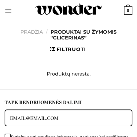
Skip
0
to
content
PRADŽIA
/
PRODUKTAI SU ŽYMOMIS
“GLICERINAS”
FILTRUOTI
Produktų nerasta.
TAPK BENDRUOMENĖS DALIMI
Sutinku gauti naudingą informaciją, naujienas bei pasiūlymus