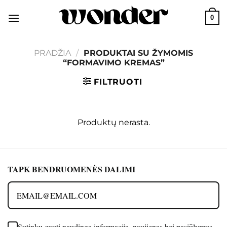
Skip
0
to
content
PRADŽIA
/
PRODUKTAI SU ŽYMOMIS
“FORMAVIMO KREMAS”
FILTRUOTI
Produktų nerasta.
TAPK BENDRUOMENĖS DALIMI
Sutinku gauti naudingą informaciją, naujienas bei pasiūlymus