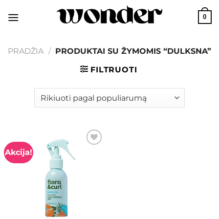
Skip
0
to
content
PRADŽIA
/
PRODUKTAI SU ŽYMOMIS “DULKSNA”
FILTRUOTI
Akcija!
Add to
wishlist