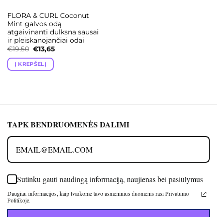
FLORA & CURL Coconut
Mint galvos odą
atgaivinanti dulksna sausai
ir pleiskanojančiai odai
Original
Current
€
19,50
€
13,65
price
price
was:
is:
Į KREPŠELĮ
€19,50.
€13,65.
TAPK BENDRUOMENĖS DALIMI
Sutinku gauti naudingą informaciją, naujienas bei pasiūlymus
Daugiau informacijos, kaip tvarkome tavo asmeninius duomenis rasi Privatumo
Politikoje.