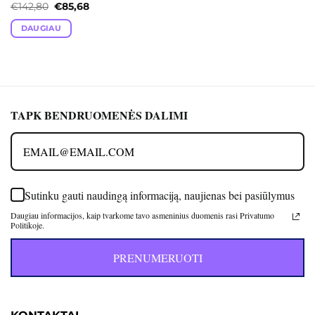
Original
Current
€
142,80
€
85,68
price
price
was:
is:
DAUGIAU
€142,80.
€85,68.
TAPK BENDRUOMENĖS DALIMI
Sutinku gauti naudingą informaciją, naujienas bei pasiūlymus
Daugiau informacijos, kaip tvarkome tavo asmeninius duomenis rasi Privatumo
Politikoje.
PRENUMERUOTI