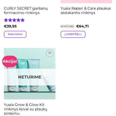
CURLY SECRET garbanų
Yuaia Repair & Care plaukus
formavimo rinkinys
atstatantis rinkinys
Original
Current
Įvertinimas:
€
39,95
€
107,85
€
64,71
price
price
5.00
iš 5
was:
is:
DAUGIAU
Į KREPŠELĮ
€107,85.
€64,71.
Akcija!
Add to
wishlist
NETURIME
Yuaia Grow & Glow Kit
rinkinys kovai su plaukų
slinkimu