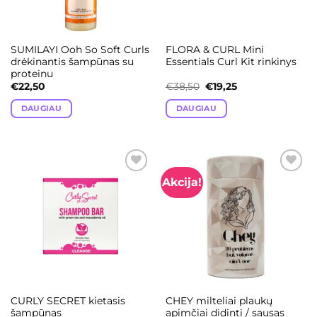
SUMILAYI Ooh So Soft Curls
FLORA & CURL Mini
drėkinantis šampūnas su
Essentials Curl Kit rinkinys
proteinu
Original
Current
€
22,50
€
38,50
€
19,25
price
price
was:
is:
DAUGIAU
DAUGIAU
€38,50.
€19,25.
Akcija!
Add to
Add to
wishlist
wishlist
CURLY SECRET kietasis
CHEY milteliai plaukų
šampūnas
apimčiai didinti / sausas