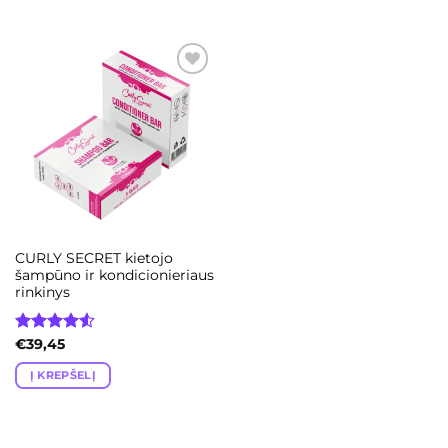
Add to
wishlist
CURLY SECRET kietojo
šampūno ir kondicionieriaus
rinkinys
Įvertinimas:
€
39,45
4.50
iš 5
Į KREPŠELĮ