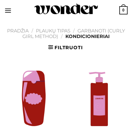
Skip
0
to
content
PRADŽIA
/
PLAUKŲ TIPAS
/
GARBANOTI (CURLY
GIRL METHOD)
/
KONDICIONIERIAI
FILTRUOTI